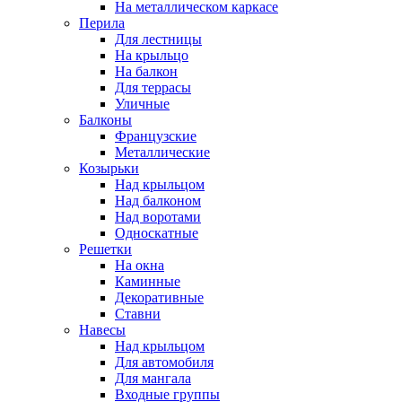
На металлическом каркасе
Перила
Для лестницы
На крыльцо
На балкон
Для террасы
Уличные
Балконы
Французские
Металлические
Козырьки
Над крыльцом
Над балконом
Над воротами
Односкатные
Решетки
На окна
Каминные
Декоративные
Cтавни
Навесы
Над крыльцом
Для автомобиля
Для мангала
Входные группы