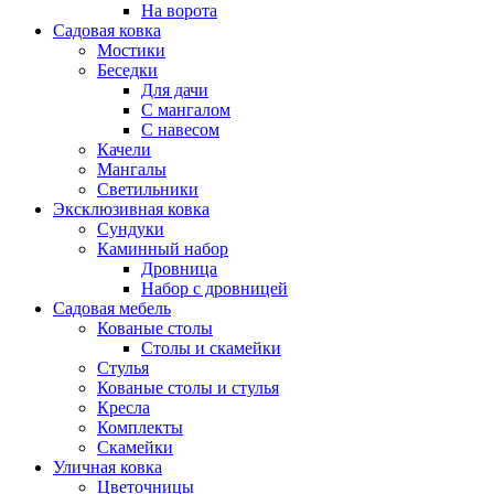
На ворота
Садовая ковка
Мостики
Беседки
Для дачи
С мангалом
С навесом
Качели
Мангалы
Светильники
Эксклюзивная ковка
Cундуки
Каминный набор
Дровница
Набор с дровницей
Садовая мебель
Кованые столы
Столы и скамейки
Стулья
Кованые столы и стулья
Кресла
Комплекты
Скамейки
Уличная ковка
Цветочницы