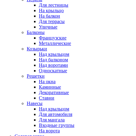
Для лестницы
На крыльцо
На балкон
Для террасы
Уличные
Балконы
Французские
Металлические
Козырьки
Над крыльцом
Над балконом
Над воротами
Односкатные
Решетки
На окна
Каминные
Декоративные
Cтавни
Навесы
Над крыльцом
Для автомобиля
Для мангала
Входные группы
На ворота