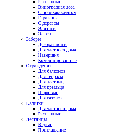
Распашные
Виноградная лоза
С поликарбонатом
Гаражные
С деревом
Элитные
Эскизы
Заборы
Декоративные
Для частного дома
Навершия
Комбинированные
Ограждения
Для балконов
Для террасы
Для лестниц
Для крыльца
Парковые
Для газонов
Калитки
Для частного дома
Распашные
Лестницы
В доме
Приглашение