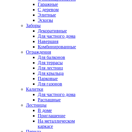
Гаражные
С деревом
Элитные
Эскизы
Заборы
Декоративные
Для частного дома
Навершия
Комбинированные
Ограждения
Для балконов
Для террасы
Для лестниц
Для крыльца
Парковые
Для газонов
Калитки
Для частного дома
Распашные
Лестницы
В доме
Приглашение
На металлическом
каркасе
Перила