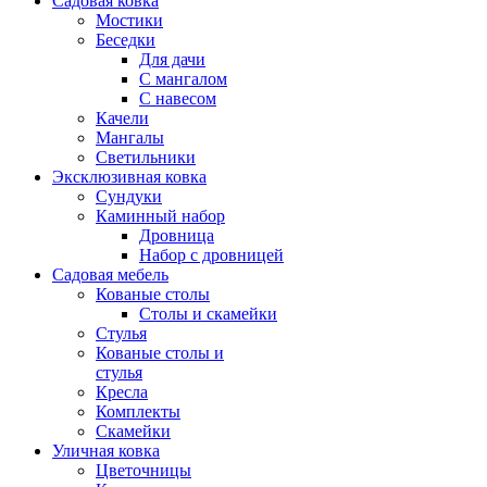
Садовая ковка
Мостики
Беседки
Для дачи
С мангалом
С навесом
Качели
Мангалы
Светильники
Эксклюзивная ковка
Cундуки
Каминный набор
Дровница
Набор с дровницей
Садовая мебель
Кованые столы
Столы и скамейки
Стулья
Кованые столы и
стулья
Кресла
Комплекты
Скамейки
Уличная ковка
Цветочницы