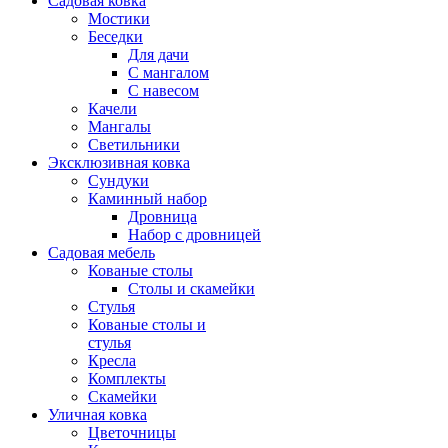
Садовая ковка
Мостики
Беседки
Для дачи
С мангалом
С навесом
Качели
Мангалы
Светильники
Эксклюзивная ковка
Cундуки
Каминный набор
Дровница
Набор с дровницей
Садовая мебель
Кованые столы
Столы и скамейки
Стулья
Кованые столы и
стулья
Кресла
Комплекты
Скамейки
Уличная ковка
Цветочницы