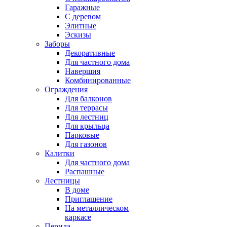
Гаражные
С деревом
Элитные
Эскизы
Заборы
Декоративные
Для частного дома
Навершия
Комбинированные
Ограждения
Для балконов
Для террасы
Для лестниц
Для крыльца
Парковые
Для газонов
Калитки
Для частного дома
Распашные
Лестницы
В доме
Приглашение
На металлическом
каркасе
Перила