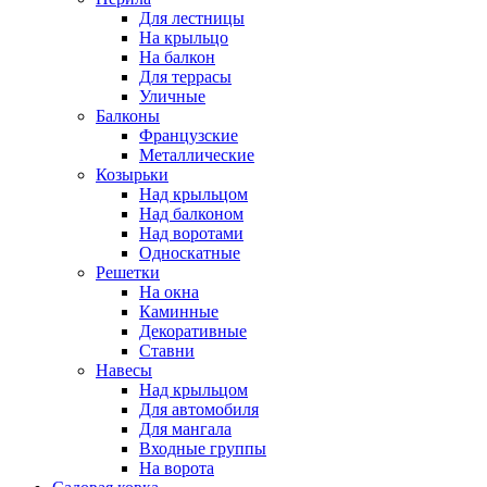
Для лестницы
На крыльцо
На балкон
Для террасы
Уличные
Балконы
Французские
Металлические
Козырьки
Над крыльцом
Над балконом
Над воротами
Односкатные
Решетки
На окна
Каминные
Декоративные
Cтавни
Навесы
Над крыльцом
Для автомобиля
Для мангала
Входные группы
На ворота