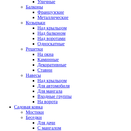
Уличные
Балконы
Французские
Металлические
Козырьки
Над крыльцом
Над балконом
Над воротами
Односкатные
Решетки
На окна
Каминные
Декоративные
Cтавни
Навесы
Над крыльцом
Для автомобиля
Для мангала
Входные группы
На ворота
Садовая ковка
Мостики
Беседки
Для дачи
С мангалом