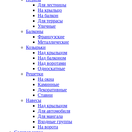
Для лестницы
На крыльцо
На балкон
Для террасы
Уличные
Балконы
Французские
Металлические
Козырьки
Над крыльцом
Над балконом
Над воротами
Односкатные
Решетки
На окна
Каминные
Декоративные
Cтавни
Навесы
Над крыльцом
Для автомобиля
Для мангала
Входные группы
На ворота