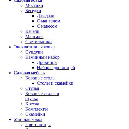
Садовая ковка
Мостики
Беседки
Для дачи
С мангалом
С навесом
Качели
Мангалы
Светильники
Эксклюзивная ковка
Cундуки
Каминный набор
Дровница
Набор с дровницей
Садовая мебель
Кованые столы
Столы и скамейки
Стулья
Кованые столы и
стулья
Кресла
Комплекты
Скамейки
Уличная ковка
Цветочницы