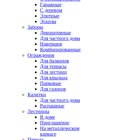
Гаражные
С деревом
Элитные
Эскизы
Заборы
Декоративные
Для частного дома
Навершия
Комбинированные
Ограждения
Для балконов
Для террасы
Для лестниц
Для крыльца
Парковые
Для газонов
Калитки
Для частного дома
Распашные
Лестницы
В доме
Приглашение
На металлическом
каркасе
Перила