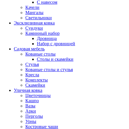
С навесом
Качели
Мангалы
Светильники
Эксклюзивная ковка
Cундуки
Каминный набор
Дровница
Набор с дровницей
Садовая мебель
Кованые столы
Столы и скамейки
Стулья
Кованые столы и стулья
Кресла
Комплекты
Скамейки
Уличная ковка
Цветочницы
Кашпо
Вазы
Арки
Перголы
Урны
Костровые чаши