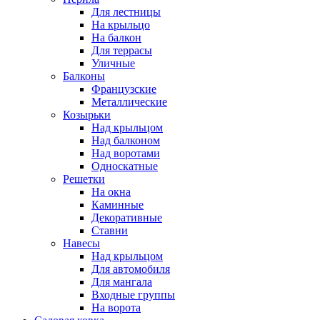
Для лестницы
На крыльцо
На балкон
Для террасы
Уличные
Балконы
Французские
Металлические
Козырьки
Над крыльцом
Над балконом
Над воротами
Односкатные
Решетки
На окна
Каминные
Декоративные
Cтавни
Навесы
Над крыльцом
Для автомобиля
Для мангала
Входные группы
На ворота