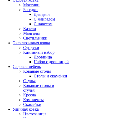
Садовая ковка
Мостики
Беседки
Для дачи
С мангалом
С навесом
Качели
Мангалы
Светильники
Эксклюзивная ковка
Cундуки
Каминный набор
Дровница
Набор с дровницей
Садовая мебель
Кованые столы
Столы и скамейки
Стулья
Кованые столы и
стулья
Кресла
Комплекты
Скамейки
Уличная ковка
Цветочницы