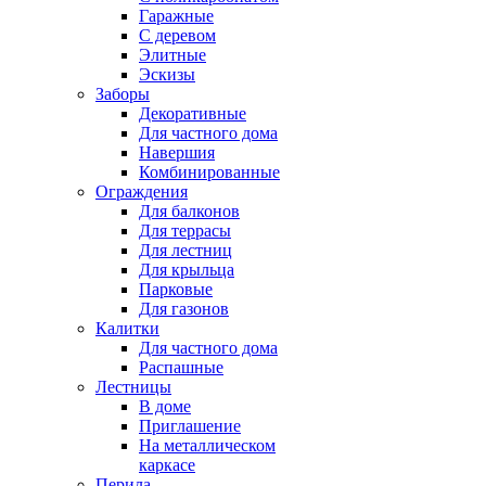
Гаражные
С деревом
Элитные
Эскизы
Заборы
Декоративные
Для частного дома
Навершия
Комбинированные
Ограждения
Для балконов
Для террасы
Для лестниц
Для крыльца
Парковые
Для газонов
Калитки
Для частного дома
Распашные
Лестницы
В доме
Приглашение
На металлическом
каркасе
Перила