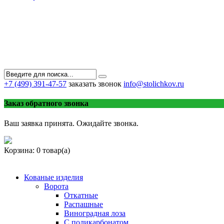
+7 (499) 391-47-57
заказать звонок
info@stolichkov.ru
Заказ обратного звонка
Ваш заявка принята. Ожидайте звонка.
Корзина:
0 товар(а)
Кованые изделия
Ворота
Откатные
Распашные
Виноградная лоза
С поликарбонатом